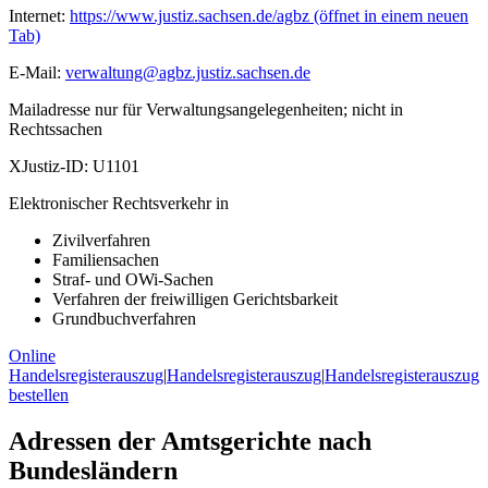
Internet:
https://www.justiz.sachsen.de/agbz
(öffnet in einem neuen
Tab)
E-Mail:
verwaltung@agbz.justiz.sachsen.de
Mailadresse nur für Verwaltungsangelegenheiten; nicht in
Rechtssachen
XJustiz-ID:
U1101
Elektronischer Rechtsverkehr in
Zivilverfahren
Familiensachen
Straf- und OWi-Sachen
Verfahren der freiwilligen Gerichtsbarkeit
Grundbuchverfahren
Online
Handelsregisterauszug
|
Handelsregisterauszug
|
Handelsregisterauszug
bestellen
Adressen der Amtsgerichte nach
Bundesländern