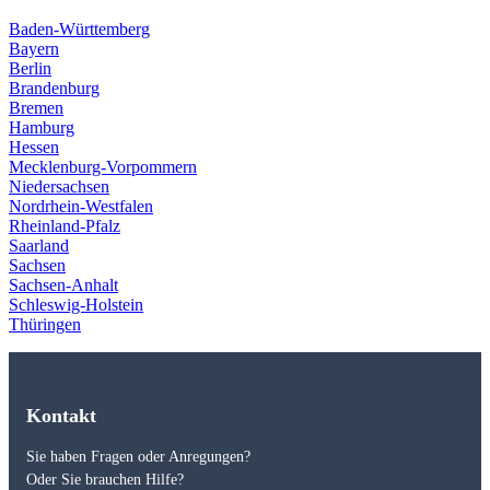
Baden-Württemberg
Bayern
Berlin
Brandenburg
Bremen
Hamburg
Hessen
Mecklenburg-Vorpommern
Niedersachsen
Nordrhein-Westfalen
Rheinland-Pfalz
Saarland
Sachsen
Sachsen-Anhalt
Schleswig-Holstein
Thüringen
Kontakt
Sie haben Fragen oder Anregungen?
Oder Sie brauchen Hilfe?