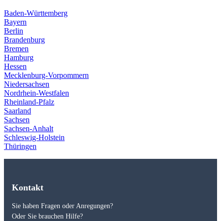
Baden-Württemberg
Bayern
Berlin
Brandenburg
Bremen
Hamburg
Hessen
Mecklenburg-Vorpommern
Niedersachsen
Nordrhein-Westfalen
Rheinland-Pfalz
Saarland
Sachsen
Sachsen-Anhalt
Schleswig-Holstein
Thüringen
Kontakt
Sie haben Fragen oder Anregungen?
Oder Sie brauchen Hilfe?