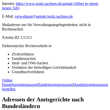
Internet:
https://www.justiz.sachsen.de/agmab
(öffnet in einem
neuen Tab)
E-Mail:
verwaltung@agmab.justiz.sachsen.de
Mailadresse nur für Verwaltungsangelegenheiten; nicht in
Rechtssachen
XJustiz-ID:
U1213
Elektronischer Rechtsverkehr in
Zivilverfahren
Familiensachen
Straf- und OWi-Sachen
Verfahren der freiwilligen Gerichtsbarkeit
Grundbuchverfahren
Online
Handelsregisterauszug
|
Handelsregisterauszug
|
Handelsregisterauszug
bestellen
Adressen der Amtsgerichte nach
Bundesländern