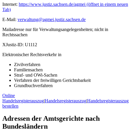
Internet:
https://www.justiz.sachsen.de/agmei
(öffnet in einem neuen
Tab)
E-Mail:
verwaltung@agmei.justiz.sachsen.de
Mailadresse nur für Verwaltungsangelegenheiten; nicht in
Rechtssachen
XJustiz-ID:
U1112
Elektronischer Rechtsverkehr in
Zivilverfahren
Familiensachen
Straf- und OWi-Sachen
Verfahren der freiwilligen Gerichtsbarkeit
Grundbuchverfahren
Online
Handelsregisterauszug
|
Handelsregisterauszug
|
Handelsregisterauszug
bestellen
Adressen der Amtsgerichte nach
Bundesländern