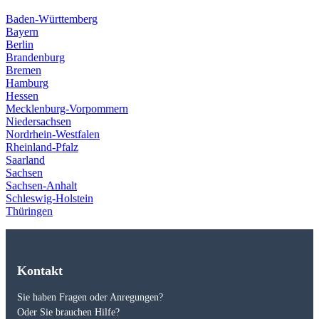
Baden-Württemberg
Bayern
Berlin
Brandenburg
Bremen
Hamburg
Hessen
Mecklenburg-Vorpommern
Niedersachsen
Nordrhein-Westfalen
Rheinland-Pfalz
Saarland
Sachsen
Sachsen-Anhalt
Schleswig-Holstein
Thüringen
Kontakt
Sie haben Fragen oder Anregungen?
Oder Sie brauchen Hilfe?