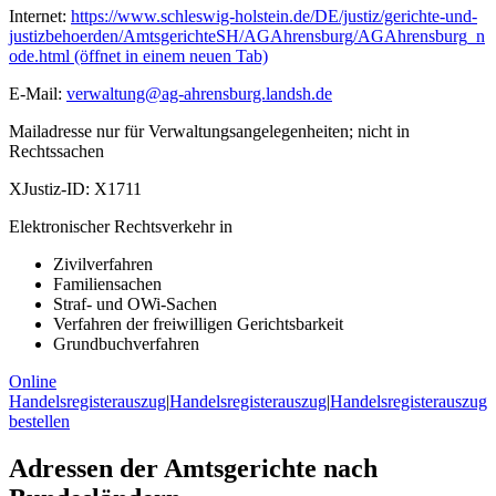
Internet:
https://www.schleswig-holstein.de/DE/justiz/gerichte-und-
justizbehoerden/AmtsgerichteSH/AGAhrensburg/AGAhrensburg_n
ode.html
(öffnet in einem neuen Tab)
E-Mail:
verwaltung@ag-ahrensburg.landsh.de
Mailadresse nur für Verwaltungsangelegenheiten; nicht in
Rechtssachen
XJustiz-ID:
X1711
Elektronischer Rechtsverkehr in
Zivilverfahren
Familiensachen
Straf- und OWi-Sachen
Verfahren der freiwilligen Gerichtsbarkeit
Grundbuchverfahren
Online
Handelsregisterauszug
|
Handelsregisterauszug
|
Handelsregisterauszug
bestellen
Adressen der Amtsgerichte nach