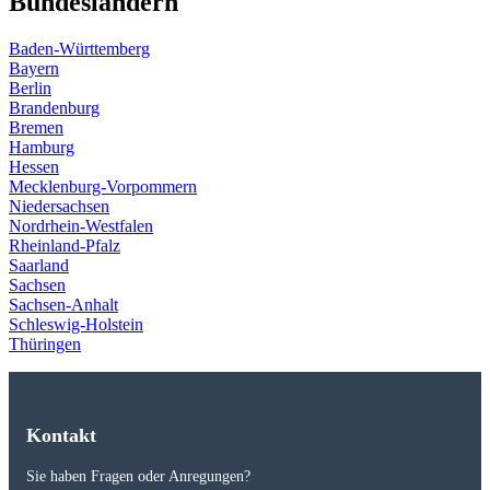
Bundesländern
Baden-Württemberg
Bayern
Berlin
Brandenburg
Bremen
Hamburg
Hessen
Mecklenburg-Vorpommern
Niedersachsen
Nordrhein-Westfalen
Rheinland-Pfalz
Saarland
Sachsen
Sachsen-Anhalt
Schleswig-Holstein
Thüringen
Kontakt
Sie haben Fragen oder Anregungen?