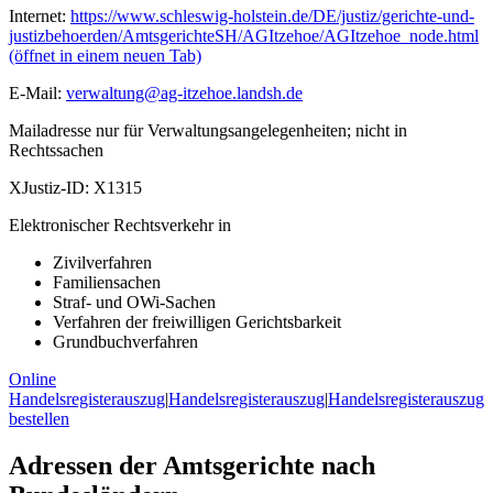
Internet:
https://www.schleswig-holstein.de/DE/justiz/gerichte-und-
justizbehoerden/AmtsgerichteSH/AGItzehoe/AGItzehoe_node.html
(öffnet in einem neuen Tab)
E-Mail:
verwaltung@ag-itzehoe.landsh.de
Mailadresse nur für Verwaltungsangelegenheiten; nicht in
Rechtssachen
XJustiz-ID:
X1315
Elektronischer Rechtsverkehr in
Zivilverfahren
Familiensachen
Straf- und OWi-Sachen
Verfahren der freiwilligen Gerichtsbarkeit
Grundbuchverfahren
Online
Handelsregisterauszug
|
Handelsregisterauszug
|
Handelsregisterauszug
bestellen
Adressen der Amtsgerichte nach