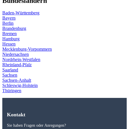
Bundesländern
Baden-Württemberg
Bayern
Berlin
Brandenburg
Bremen
Hamburg
Hessen
Mecklenburg-Vorpommern
Niedersachsen
Nordrhein-Westfalen
Rheinland-Pfalz
Saarland
Sachsen
Sachsen-Anhalt
Schleswig-Holstein
Thüringen
Kontakt
Sie haben Fragen oder Anregungen?