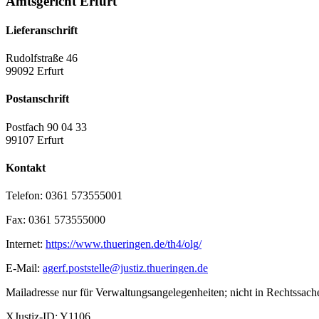
Amtsgericht Erfurt
Lieferanschrift
Rudolfstraße 46
99092 Erfurt
Postanschrift
Postfach 90 04 33
99107 Erfurt
Kontakt
Telefon:
0361 573555001
Fax:
0361 573555000
Internet:
https://www.thueringen.de/th4/olg/
E-Mail:
agerf.poststelle@justiz.thueringen.de
Mailadresse nur für Verwaltungsangelegenheiten; nicht in Rechtssach
XJustiz-ID:
Y1106