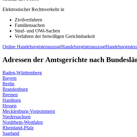
Elektronischer Rechtsverkehr in
Zivilverfahren
Familiensachen
Straf- und OWi-Sachen
Verfahren der freiwilligen Gerichtsbarkeit
Online Handelsregisterauszug
|
Handelsregisterauszug
|
Handelsregister
Adressen der Amtsgerichte nach Bundeslä
Baden-Württemberg
Bayern
Berlin
Brandenburg
Bremen
Hamburg
Hessen
Mecklenburg-Vorpommern
Niedersachsen
Nordrhein-Westfalen
Rheinland-Pfalz
Saarland