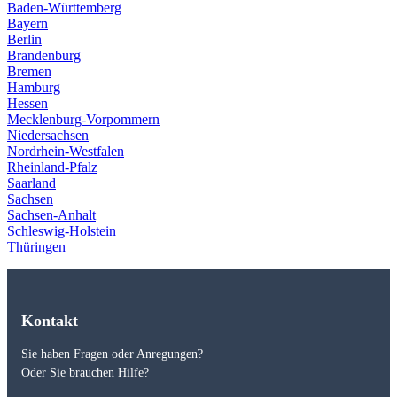
Baden-Württemberg
Bayern
Berlin
Brandenburg
Bremen
Hamburg
Hessen
Mecklenburg-Vorpommern
Niedersachsen
Nordrhein-Westfalen
Rheinland-Pfalz
Saarland
Sachsen
Sachsen-Anhalt
Schleswig-Holstein
Thüringen
Kontakt
Sie haben Fragen oder Anregungen?
Oder Sie brauchen Hilfe?