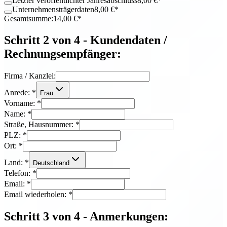
Letzter veröffentlichter Jahresabschluss
8,00
€*
Unternehmensträgerdaten
8,00
€*
Gesamtsumme:
14,00
€*
Schritt 2 von 4 - Kundendaten /
Rechnungsempfänger:
Firma / Kanzlei:
Anrede:
*
Frau
Vorname:
*
Name:
*
Straße, Hausnummer:
*
PLZ:
*
Ort:
*
Land:
*
Deutschland
Telefon:
*
Email:
*
Email wiederholen:
*
Schritt 3 von 4 - Anmerkungen: