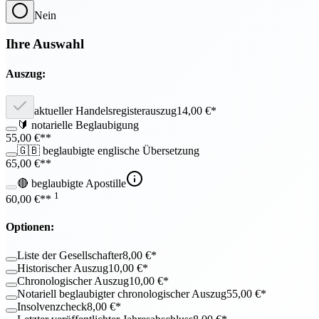
Nein
Ihre Auswahl
Auszug:
aktueller Handelsregisterauszug
14,00
€*
🔰 notarielle Beglaubigung
55,00
€**
🇬🇧 beglaubigte englische Übersetzung
65,00
€**
🔴 beglaubigte Apostille
1
60,00
€**
Optionen:
Liste der Gesellschafter
8,00
€*
Historischer Auszug
10,00
€*
Chronologischer Auszug
10,00
€*
Notariell beglaubigter chronologischer Auszug
55,00
€*
Insolvenzcheck
8,00
€*